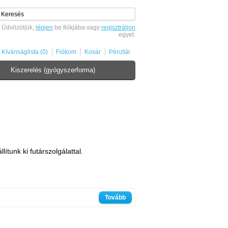
Üdvözöljük,
lépjen
be fiókjába vagy
regisztráljon
egyet.
Kívánságlista (0)
Fiókom
Kosár
Pénztár
Kiszerelés (gyógyszerforma)
tunk ki futárszolgálattal.
Tovább