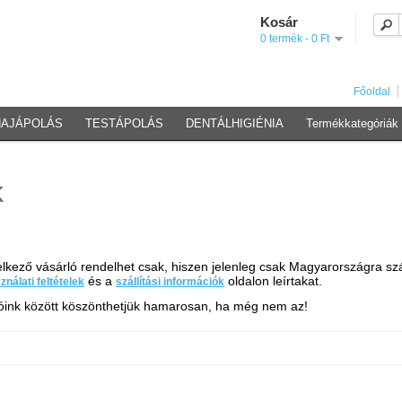
Kosár
0 termék - 0 Ft
Főoldal
HAJÁPOLÁS
TESTÁPOLÁS
DENTÁLHIGIÉNIA
Termékkategóriák
k
ező vásárló rendelhet csak, hiszen jelenleg csak Magyarországra szállí
és a
oldalon leírtakat.
ználati feltételek
szállítási információk
lóink között köszönthetjük hamarosan, ha még nem az!