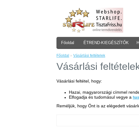
Főoldal
ÉTREND-KIEGÉSZÍTŐK
Főoldal
»
Vásárlási feltételek
Vásárlási feltétele
Vásárlási feltétel, hogy:
Hazai, magyarországi címmel rendelk
Elfogadja és tudomásul vegye a
has
Reméljük, hogy Önt is az elégedett vásár