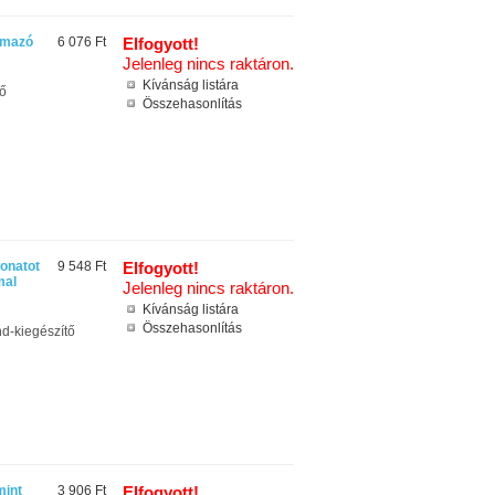
lmazó
6 076 Ft
Elfogyott!
Jelenleg nincs raktáron.
Kívánság listára
ő
Összehasonlítás
onatot
9 548 Ft
Elfogyott!
mal
Jelenleg nincs raktáron.
Kívánság listára
Összehasonlítás
d-kiegészítő
mint
3 906 Ft
Elfogyott!