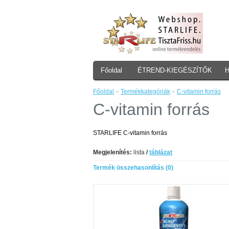
Főoldal
ÉTREND-KIEGÉSZÍTŐK
Főoldal
»
Termékkategóriák
»
C-vitamin forrás
C-vitamin forrás
STARLIFE C-vitamin forrás
Megjelenítés:
lista
/
táblázat
Termék összehasonlítás (0)