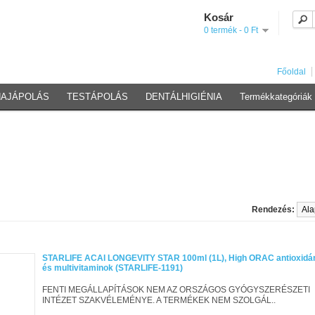
Kosár
0 termék - 0 Ft
Főoldal
HAJÁPOLÁS
TESTÁPOLÁS
DENTÁLHIGIÉNIA
Termékkategóriák
Rendezés:
STARLIFE ACAI LONGEVITY STAR 100ml (1L), High ORAC antioxidá
és multivitaminok (STARLIFE-1191)
FENTI MEGÁLLAPÍTÁSOK NEM AZ ORSZÁGOS GYÓGYSZERÉSZETI
INTÉZET SZAKVÉLEMÉNYE. A TERMÉKEK NEM SZOLGÁL..