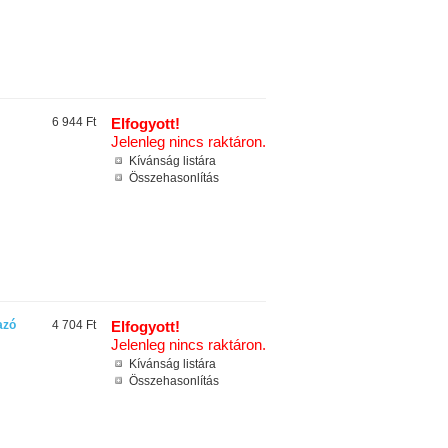
6 944 Ft
Elfogyott!
Jelenleg nincs raktáron.
Kívánság listára
Összehasonlítás
azó
4 704 Ft
Elfogyott!
Jelenleg nincs raktáron.
Kívánság listára
Összehasonlítás