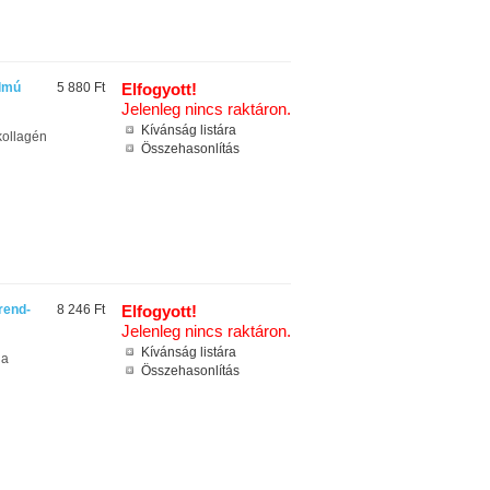
almú
5 880 Ft
Elfogyott!
Jelenleg nincs raktáron.
Kívánság listára
 kollagén
Összehasonlítás
rend-
8 246 Ft
Elfogyott!
Jelenleg nincs raktáron.
Kívánság listára
la
Összehasonlítás