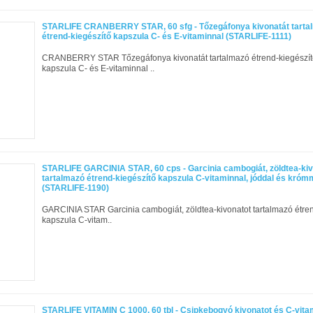
STARLIFE CRANBERRY STAR, 60 sfg - Tőzegáfonya kivonatát tarta
étrend-kiegészítő kapszula C- és E-vitaminnal (STARLIFE-1111)
CRANBERRY STAR Tőzegáfonya kivonatát tartalmazó étrend-kiegészít
kapszula C- és E-vitaminnal ..
STARLIFE GARCINIA STAR, 60 cps - Garcinia cambogiát, zöldtea-kiv
tartalmazó étrend-kiegészítő kapszula C-vitaminnal, jóddal és króm
(STARLIFE-1190)
GARCINIA STAR Garcinia cambogiát, zöldtea-kivonatot tartalmazó étren
kapszula C-vitam..
STARLIFE VITAMIN C 1000, 60 tbl - Csipkebogyó kivonatot és C-vita