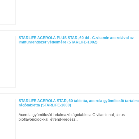
STARLIFE ACEROLA PLUS STAR, 60 tbl - C-vitamin acerolával az
immunrendszer védelmére (STARLIFE-1002)
..
STARLIFE ACEROLA STAR, 60 tabletta, acerola gyümölcsöt tartalm
rágótabletta (STARLIFE-1000)
Acerola gyümölcsöt tartalmazó rágótabletta C-vitaminnal, citrus
bioflavonoidokkal, étrend-kiegészí..