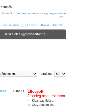
Üdvözöljük,
lépjen
be fiókjába vagy
regisztráljon
egyet.
Kívánságlista (0)
Fiókom
Kosár
Pénztár
Kiszerelés (gyógyszerforma)
Listázás:
nsok
16 464 Ft
Elfogyott!
Jelenleg nincs raktáron.
Kívánság listára
Összehasonlítás