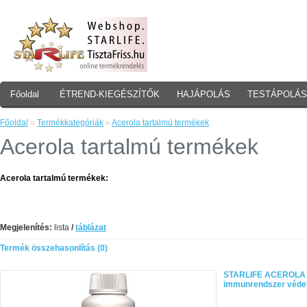
Főoldal
ÉTREND-KIEGÉSZÍTŐK
HAJÁPOLÁS
TESTÁPOLÁS
Főoldal
»
Termékkategóriák
»
Acerola tartalmú termékek
Acerola tartalmú termékek
Acerola tartalmú termékek:
Megjelenítés:
lista
/
táblázat
Termék összehasonlítás (0)
STARLIFE ACEROLA PL
immunrendszer véde
..