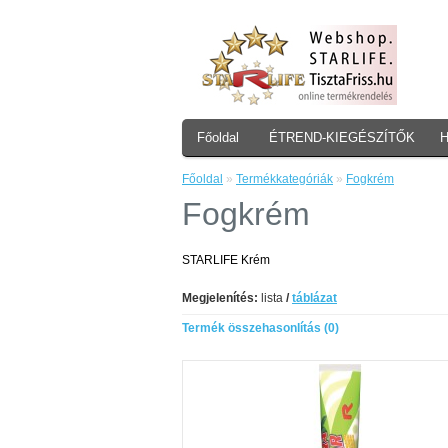
Főoldal
ÉTREND-KIEGÉSZÍTŐK
Főoldal
»
Termékkategóriák
»
Fogkrém
Fogkrém
STARLIFE Krém
Megjelenítés:
lista
/
táblázat
Termék összehasonlítás (0)