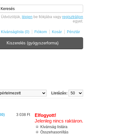
Üdvözöljük,
lépjen
be fiókjába vagy
regisztráljon
egyet.
Kívánságlista (0)
Fiókom
Kosár
Pénztár
Kiszerelés (gyógyszerforma)
Listázás:
00)
3 038 Ft
Elfogyott!
Jelenleg nincs raktáron.
Kívánság listára
Összehasonlítás