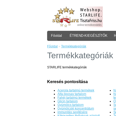
Főoldal
ÉTREND-KIEGÉSZÍTŐK
Főoldal
»
Termékkategóriák
Termékkategóriák
STARLIFE termékkategóriák
Keresés pontosítása
Acerola tartalmú termékek
N
Alfa-liposav tartalom
N
Fahéj tartalmú termékek
t
Glicin tartalom
Q
Gyümölcs tartalom
S
Gyümölcslé koncentrátum
s
immunitás segítésére
S
Kifejezetten férfiaknak ajánlott
T