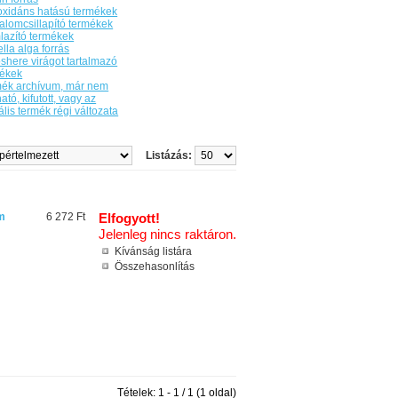
oxidáns hatású termékek
alomcsillapító termékek
lazító termékek
ella alga forrás
shere virágot tartalmazó
mékek
ék archívum, már nem
ató, kifutott, vagy az
ális termék régi változata
Listázás:
ém
6 272 Ft
Elfogyott!
Jelenleg nincs raktáron.
Kívánság listára
Összehasonlítás
Tételek: 1 - 1 / 1 (1 oldal)