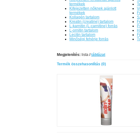
termékek
T
Kifejezetten nőknek ajánlott
V
termékek
F
Kollagén tartalom
S
Kreatin (creatine) tartalom
F
L-karnitin (L-carnitine) forrás
P
L-ornitin tartalom
H
Lecitin tartalom
F
Minőségi fehérje forrás
T
Megjelenítés:
lista
/
táblázat
Termék összehasonlítás (0)