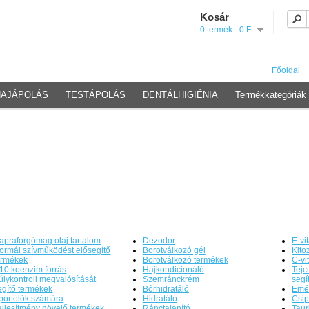
Kosár
0 termék - 0 Ft
Főoldal
HAJÁPOLÁS
TESTÁPOLÁS
DENTÁLHIGIÉNIA
Termékkategóriák
apraforgómag olaj tartalom
Dezodor
E-vi
ormál szívműködést elősegítő
Borotválkozó gél
Kito
ermékek
Borotválkozó termékek
C-vi
10 koenzim forrás
Hajkondicionáló
Tejc
úlykontroll megvalósítását
Szemránckrém
segí
egítő termékek
Bőrhidratáló
Emés
portolók számára
Hidratáló
Csip
eljesítmény növelő termékek
Ránctalanító
Taur