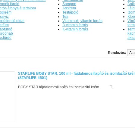
ermék tároló
Sampon
Anti
örös áfonyalé tartalom
Arckrém
Fájd
ogkrém
Testápoló
Izom
zájvíz
Tea
Klor
ertőtlenítő oldat
Vitaminok, vitamin forrás
Vörö
arfüm
B-vitamin forrás
ter
abfürdő
K-vitamin forrás
Term
ürdőhab
kaph
usfürdő
aktu
Rendezés:
STARLIFE BOBY STAR, 100 ml - fájdalomcsillapító és izomlazító kr
(STARLIFE-4501)
BOBY STAR fájdalomcsillapító és izomlazító krém T..