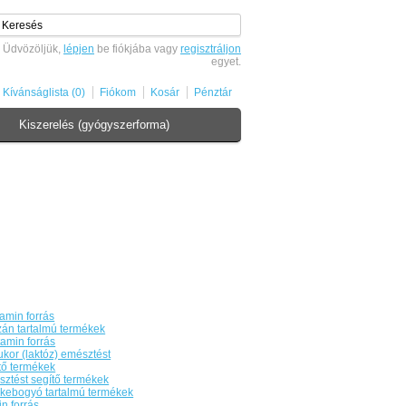
Üdvözöljük,
lépjen
be fiókjába vagy
regisztráljon
egyet.
Kívánságlista (0)
Fiókom
Kosár
Pénztár
Kiszerelés (gyógyszerforma)
tamin forrás
zán tartalmú termékek
tamin forrás
ukor (laktóz) emésztést
tő termékek
ztést segítő termékek
kebogyó tartalmú termékek
in forrás