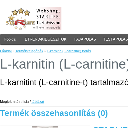
Főoldal
ÉTREND-KIEGÉSZÍTŐK
HAJÁPOLÁS
TESTÁPOLÁS
Főoldal
»
Termékkategóriák
»
L-karnitin (L-carnitine) forrás
L-karnitin (L-carnitine
L-karnitint (L-carnitine-t) tartalma
Megjelenítés:
lista
/
táblázat
Termék összehasonlítás (0)