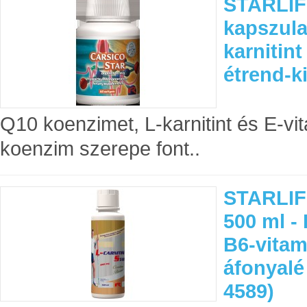
STARLIF
kapszula
karnitint
étrend-k
Q10 koenzimet, L-karnitint és E-vi
koenzim szerepe font..
STARLIF
500 ml - 
B6-vitam
áfonyalé
4589)