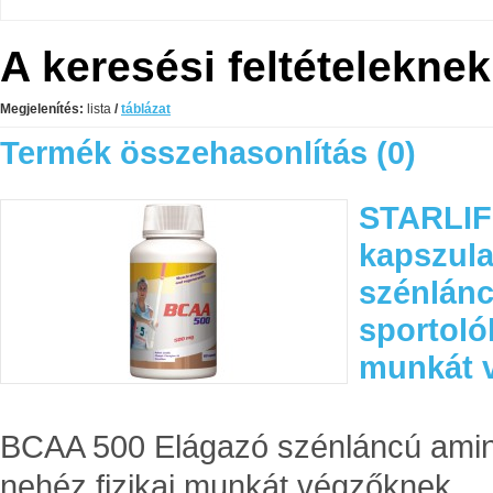
A keresési feltételekne
Megjelenítés:
lista
/
táblázat
Termék összehasonlítás (0)
STARLIF
kapszula
szénlán
sportoló
munkát 
BCAA 500 Elágazó szénláncú amino
nehéz fizikai munkát végzőknek..