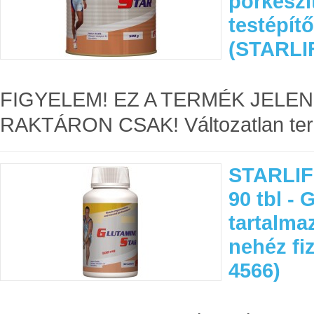
porkészí
testépít
(STARLI
FIGYELEM! EZ A TERMÉK JELEN
RAKTÁRON CSAK! Változatlan ter
STARLIF
90 tbl -
tartalma
nehéz fi
4566)