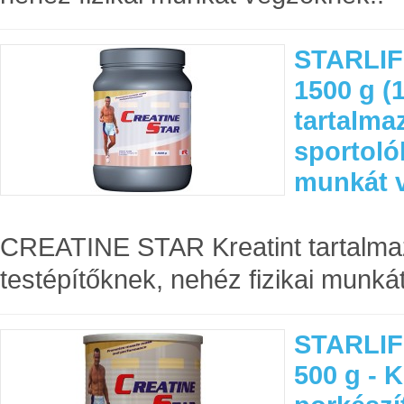
STARLIF
1500 g (1
tartalma
sportoló
munkát 
CREATINE STAR Kreatint tartalma
testépítőknek, nehéz fizikai munkát
STARLIF
500 g - K