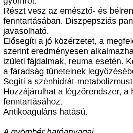
gyomrot.
Részt vesz az emésztő- és bélren
fenntartásában. Diszpepsziás pan
javasolható.
Elősegíti a jó közérzetet, a megfe
szerint eredményesen alkalmazhat
izületi fájdalmak, reuma esetén. 
a fáradság tüneteinek legyőzésébe
Segíti a szénhidrát-metabolizmust
Hozzájárulhat a légzőrendszer, a 
fenntartásához.
Antikoaguláns hatású.
A gyömbér hatóanyagai