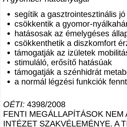
segítik a gasztrointesztinális j
csökkentik a gyomor-nyálkahárty
hatásosak az émelygéses állap
csökkenthetik a diszkomfort ér
támogatják az izületek mobilitá
stimuláló, erősítő hatásúak
támogatják a szénhidrát metab
a normál légzési funkciók fennt
OÉTI:
4398/2008
FENTI MEGÁLLAPÍTÁSOK NEM
INTÉZET SZAKVÉLEMÉNYE. A