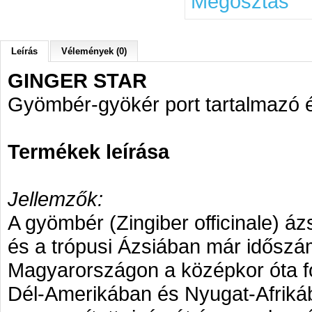
Megosztás
Leírás
Vélemények (0)
GINGER STAR
Gyömbér-gyökér port tartalmazó é
Termékek leírása
Jellemzők:
A gyömbér (Zingiber officinale) á
és a trópusi Ázsiában már időszám
Magyarországon a középkor óta f
Dél-Amerikában és Nyugat-Afrikába