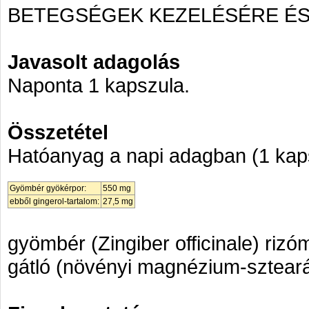
BETEGSÉGEK KEZELÉSÉRE ÉS
Javasolt adagolás
Naponta 1 kapszula.
Összetétel
Hatóanyag a napi adagban (1 kap
Gyömbér gyökérpor:
550 mg
ebből gingerol-tartalom:
27,5 mg
gyömbér (Zingiber officinale) rizó
gátló (növényi magnézium-szteará