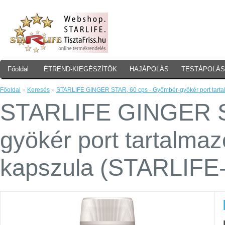
Főoldal
ÉTREND-KIEGÉSZÍTŐK
HAJÁPOLÁS
TESTÁPOLÁS
Főoldal
»
Keresés
»
STARLIFE GINGER STAR, 60 cps - Gyömbér-gyökér port tarta
STARLIFE GINGER S
gyökér port tartalmaz
kapszula (STARLIFE