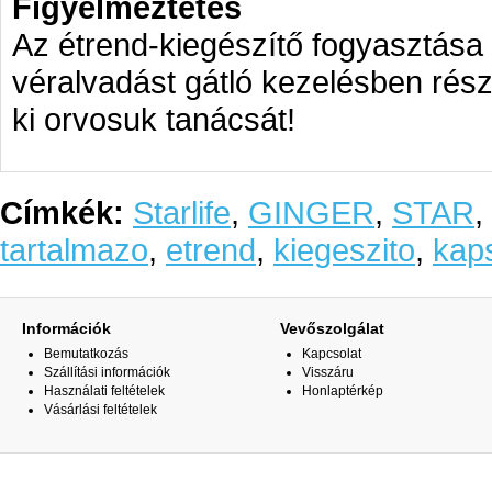
Figyelmeztetés
Az étrend-kiegészítő fogyasztása 
véralvadást gátló kezelésben rész
ki orvosuk tanácsát!
Címkék:
Starlife
,
GINGER
,
STAR
,
tartalmazo
,
etrend
,
kiegeszito
,
kap
Információk
Vevőszolgálat
Bemutatkozás
Kapcsolat
Szállítási információk
Visszáru
Használati feltételek
Honlaptérkép
Vásárlási feltételek