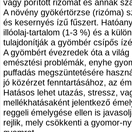
vagy porított rizómát és annak szá
A növény gyökértörzse (rizóma) szo
és kesernyés ízű fűszert. Hatóan
illóolaj-tartalom (1-3 %) és a kül
tulajdonítják a gyömbér csípős ízé
A gyömbért évezredek óta a világ 
emésztési problémák, enyhe gyom
puffadás megszüntetésére használj
jó közérzet fenntartásához, az ém
Hatásos lehet utazás, stressz, v
mellékhatásaként jelentkező émel
reggeli émelygése ellen is javasol
rejlik, mely csökkenti a gyomor-nyá