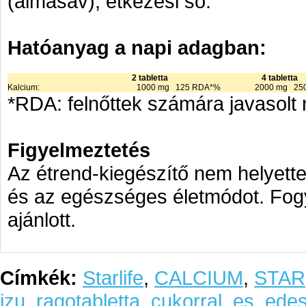
(almasav), étkezési só.
Hatóanyag a napi adagban:
2 tabletta
4 tabletta
Kalcium:
1000 mg 125 RDA*%
2000 mg 25
*RDA: felnőttek számára javasolt n
Figyelmeztetés
Az étrend-kiegészítő nem helyette
és az egészséges életmódot. Fog
ajánlott.
Címkék:
Starlife
,
CALCIUM
,
STAR
izu
,
ragotabletta
,
cukorral
,
es
,
edes