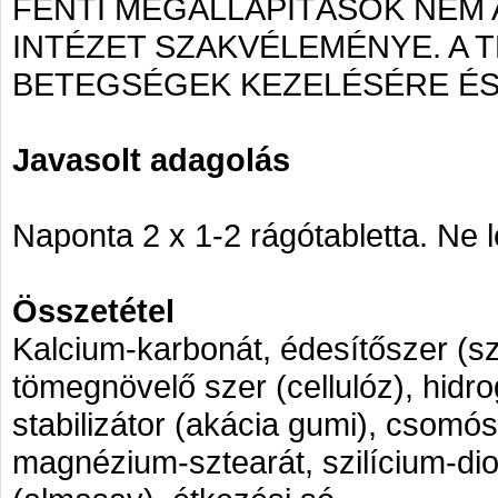
FENTI MEGÁLLAPÍTÁSOK NEM
INTÉZET SZAKVÉLEMÉNYE. A
BETEGSÉGEK KEZELÉSÉRE ÉS
Javasolt adagolás
Naponta 2 x 1-2 rágótabletta. Ne l
Összetétel
Kalcium-karbonát, édesítőszer (sz
tömegnövelő szer (cellulóz), hidr
stabilizátor (akácia gumi), csomó
magnézium-sztearát, szilícium-di