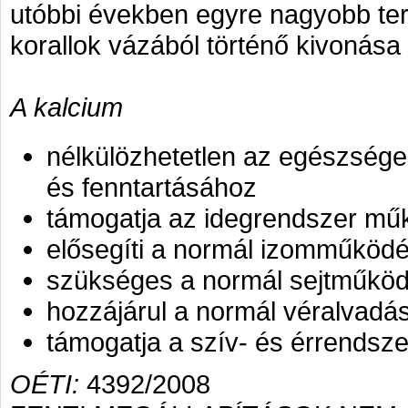
utóbbi években egyre nagyobb tere
korallok vázából történő kivonása 
A kalcium
nélkülözhetetlen az egészsége
és fenntartásához
támogatja az idegrendszer mű
elősegíti a normál izomműködé
szükséges a normál sejtműkö
hozzájárul a normál véralvad
támogatja a szív- és érrendsz
OÉTI:
4392/2008