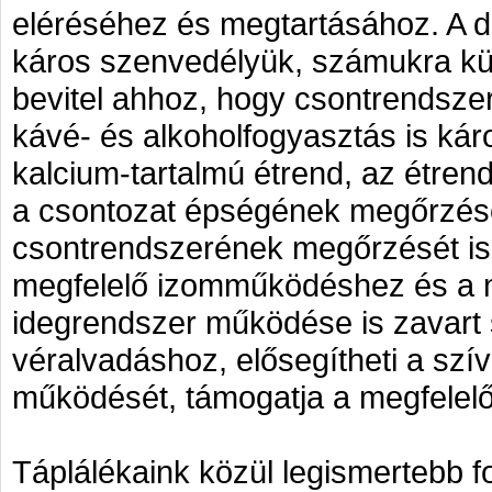
eléréséhez és megtartásához. A 
káros szenvedélyük, számukra kül
bevitel ahhoz, hogy csontrendsze
kávé- és alkoholfogyasztás is kár
kalcium-tartalmú étrend, az étren
a csontozat épségének megőrzésé
csontrendszerének megőrzését is s
megfelelő izomműködéshez és a n
idegrendszer működése is zavart
véralvadáshoz, elősegítheti a szí
működését, támogatja a megfelelő
Táplálékaink közül legismertebb fo