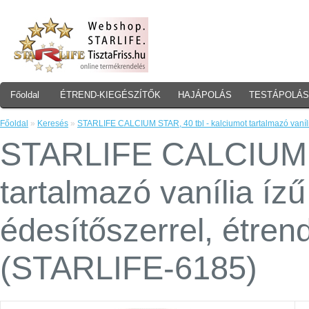
Főoldal
ÉTREND-KIEGÉSZÍTŐK
HAJÁPOLÁS
TESTÁPOLÁS
Főoldal
»
Keresés
»
STARLIFE CALCIUM STAR, 40 tbl - kalciumot tartalmazó vanília
STARLIFE CALCIUM ST
tartalmazó vanília ízű
édesítőszerrel, étren
(STARLIFE-6185)