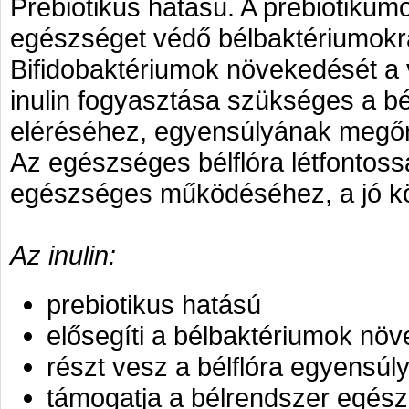
Prebiotikus hatású. A prebiotikum
egészséget védő bélbaktériumokra.
Bifidobaktériumok növekedését a 
inulin fogyasztása szükséges a bé
eléréséhez, egyensúlyának megő
Az egészséges bélflóra létfontos
egészséges működéséhez, a jó k
Az inulin:
prebiotikus hatású
elősegíti a bélbaktériumok nö
részt vesz a bélflóra egyensú
támogatja a bélrendszer egé