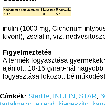
Hatóanyag a napi adagban:
3 kapszula
5 kapszula
Inulin:
3 g
5 g
inulin (1000 mg, Cichorium intybu
kivont), zselatin, víz, nedvesítősze
Figyelmeztetés
A termék fogyasztása gyermekekn
ajánlott. 10-15 g/nap-nál nagyobb
fogyasztása fokozott bélműködést
Címkék:
Starlife
,
INULIN
,
STAR
,
6
tartalmazo
,
etrend
,
kiegeszito
,
kap