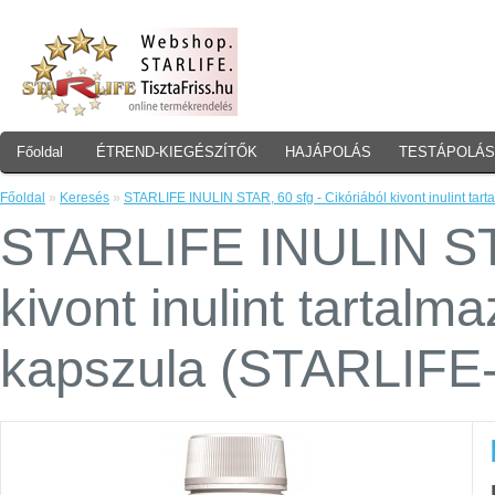
Főoldal
ÉTREND-KIEGÉSZÍTŐK
HAJÁPOLÁS
TESTÁPOLÁS
Főoldal
»
Keresés
»
STARLIFE INULIN STAR, 60 sfg - Cikóriából kivont inulint ta
STARLIFE INULIN STA
kivont inulint tartalm
kapszula (STARLIFE