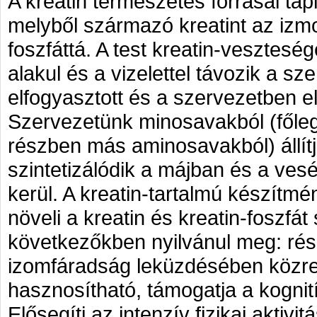
A kreatin természetes forrásai tá
melyből származó kreatint az izmok
foszfáttá. A test kreatin-vesztesé
alakul és a vizelettel távozik a sz
elfogyasztott és a szervezetben előá
Szervezetünk minosavakból (főleg 
részben más aminosavakból) állítj
szintetizálódik a májban és a vesé
kerül. A kreatin-tartalmú készítm
növeli a kreatin és kreatin-foszfát 
következőkben nyilvánul meg: rés
izomfáradság leküzdésében közrem
hasznosítható, támogatja a kognit
Elősegíti az intenzív fizikai aktivi