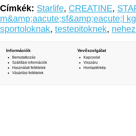
Címkék:
Starlife
,
CREATINE
,
STA
m&amp;aacute;sf&amp;eacute;l kg
sportoloknak
,
testepitoknek
,
nehez
Információk
Vevőszolgálat
Bemutatkozás
Kapcsolat
Szállítási információk
Visszáru
Használati feltételek
Honlaptérkép
Vásárlási feltételek