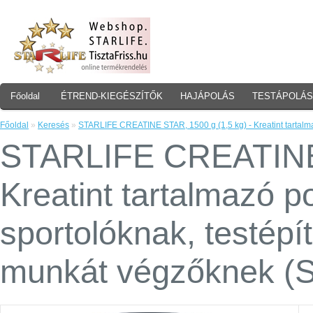
Főoldal
ÉTREND-KIEGÉSZÍTŐK
HAJÁPOLÁS
TESTÁPOLÁS
Főoldal
»
Keresés
»
STARLIFE CREATINE STAR, 1500 g (1,5 kg) - Kreatint tartalm
STARLIFE CREATINE 
Kreatint tartalmazó 
sportolóknak, testépí
munkát végzőknek (