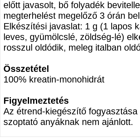
előtt javasolt, bő folyadék bevitel
megterhelést megelőző 3 órán bel
Elkészítési javaslat: 1 g (1 lapos 
leves, gyümölcslé, zöldség-lé) el
rosszul oldódik, meleg italban old
Összetétel
100% kreatin-monohidrát
Figyelmeztetés
Az étrend-kiegészítő fogyasztása 
szoptató anyáknak nem ajánlott.