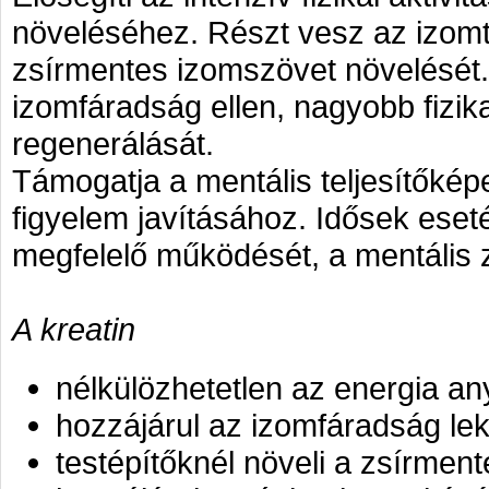
növeléséhez. Részt vesz az izomt
zsírmentes izomszövet növelését
izomfáradság ellen, nagyobb fizik
regenerálását.
Támogatja a mentális teljesítőkép
figyelem javításához. Idősek eset
megfelelő működését, a mentális 
A kreatin
nélkülözhetetlen az energia a
hozzájárul az izomfáradság l
testépítőknél növeli a zsírmen