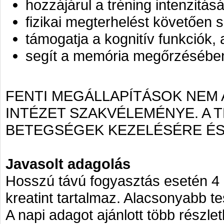
hozzájárul a tréning intenzitá
fizikai megterhelést követően 
támogatja a kognitív funkciók
segít a memória megőrzésében
FENTI MEGÁLLAPÍTÁSOK NEM
INTÉZET SZAKVÉLEMÉNYE. A
BETEGSÉGEK KEZELÉSÉRE ÉS
Javasolt adagolás
Hosszú távú fogyasztás esetén 4 g
kreatint tartalmaz. Alacsonyabb t
A napi adagot ajánlott több részl