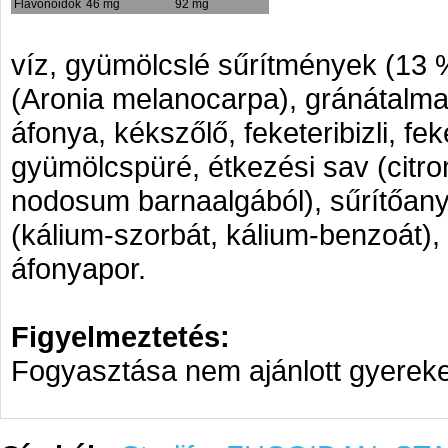
Flavonoidok
46 mg
92 mg
víz, gyümölcslé sűrítmények (13 %:
(Aronia melanocarpa), gránátalma
áfonya, kékszőlő, feketeribizli, fe
gyümölcspüré, étkezési sav (citr
nodosum barnaalgából), sűrítőany
(kálium-szorbát, kálium-benzoát),
áfonyapor.
Figyelmeztetés:
Fogyasztása nem ajánlott gyereke