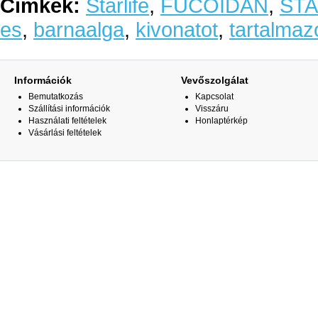
Címkék:
Starlife
,
FUCOIDAN
,
ST
es
,
barnaalga
,
kivonatot
,
tartalmaz
Információk
Vevőszolgálat
Bemutatkozás
Kapcsolat
Szállítási információk
Visszáru
Használati feltételek
Honlaptérkép
Vásárlási feltételek