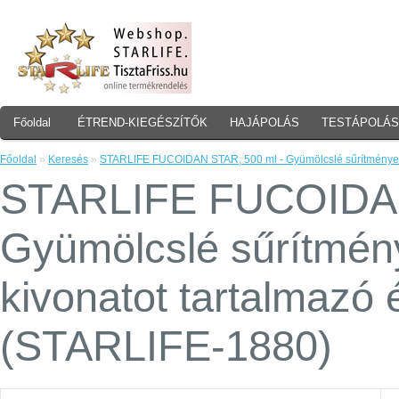
Főoldal
ÉTREND-KIEGÉSZÍTŐK
HAJÁPOLÁS
TESTÁPOLÁS
Főoldal
»
Keresés
»
STARLIFE FUCOIDAN STAR, 500 ml - Gyümölcslé sűrítményeket
STARLIFE FUCOIDAN
Gyümölcslé sűrítmén
kivonatot tartalmazó 
(STARLIFE-1880)