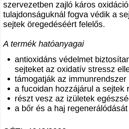
szervezetben zajló káros oxidáció
tulajdonságuknál fogva védik a sej
sejtek öregedéséért felelős.
A termék hatóanyagai
antioxidáns védelmet biztosíta
sejteket az oxidatív stressz ell
támogatják az immunrendszer
a fucoidan hozzájárul a sejtek
részt vesz az izületek egész
a bőr és a haj regenerálódását 