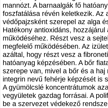
mannózt. A barnaalgák fő hatóany
foszfatálása révén keletkezik. Az a
védőpajzsként szerepel az alga és 
Hatékony antioxidáns, hozzájárul
működéséhez. Részt vesz a sejte
megfelelő működésében. Az izüle
azáltal, hogy részt vesz a fibroneti
hatóanyag képzésében. A bőr fia
szerepe van, mivel a bőr és a haj
integrin nevű fehérje képzését is s
A gyümölcslé koncentrátumok azan
vegyületek gazdag forrásai. A pol
be a szervezet védekező rendsze