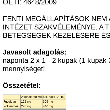
OÉTI: 4648/2009
FENTI MEGÁLLAPÍTÁSOK NEM
INTÉZET SZAKVÉLEMÉNYE. A
BETEGSÉGEK KEZELÉSÉRE ÉS
Javasolt adagolás:
naponta 2 x 1 - 2 kupak (1 kupak 30
mennyiséget!
Összetétel:
2 kupak (60 ml)
4 kupak (120 ml)
Fucoidan
152 mg
305 mg
Polifenolok
220 mg
440 mg