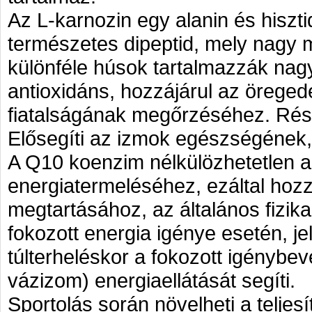
Az L-karnozin egy alanin és hiszt
természetes dipeptid, mely nagy 
különféle húsok tartalmazzák na
antioxidáns, hozzájárul az öreged
fiatalságának megőrzéséhez. Rés
Elősegíti az izmok egészségének
A Q10 koenzim nélkülözhetetlen a 
energiatermeléséhez, ezáltal hozzá
megtartásához, az általános fizik
fokozott energia igénye esetén, je
túlterheléskor a fokozott igénybevé
vázizom) energiaellátását segíti.
Sportolás során növelheti a telje