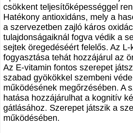
csökkent teljesítőképességgel ren
Hatékony antioxidáns, mely a haso
a szervezetben zajló káros oxidác
tulajdonságaiknál fogva védik a se
sejtek öregedéséért felelős. Az L
fogyasztása tehát hozzájárul az ö
Az E-vitamin fontos szerepet játsz
szabad gyökökkel szembeni védelm
működésének megőrzésében. A sz
hatása hozzájárulhat a kognitív k
gátlásához. Szerepet játszik a s
működésében.