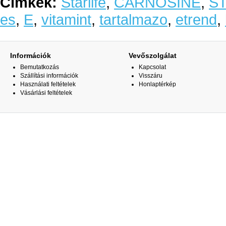
Címkék:
Starlife
,
CARNOSINE
,
S
es
,
E
,
vitamint
,
tartalmazo
,
etrend
,
Információk
Vevőszolgálat
Bemutatkozás
Kapcsolat
Szállítási információk
Visszáru
Használati feltételek
Honlaptérkép
Vásárlási feltételek