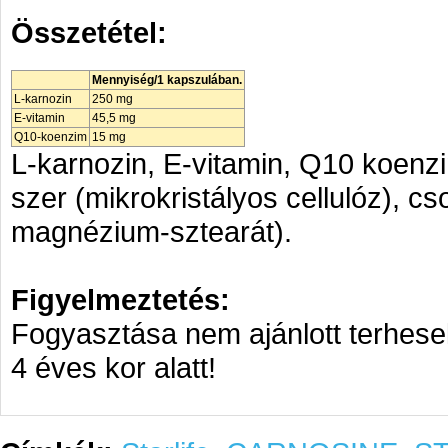
Összetétel:
Mennyiség/1 kapszulában.
L-karnozin
250 mg
E-vitamin
45,5 mg
Q10-koenzim
15 mg
L-karnozin, E-vitamin, Q10 koenzim
szer (mikrokristályos cellulóz), c
magnézium-sztearát).
Figyelmeztetés:
Fogyasztása nem ajánlott terhes
4 éves kor alatt!