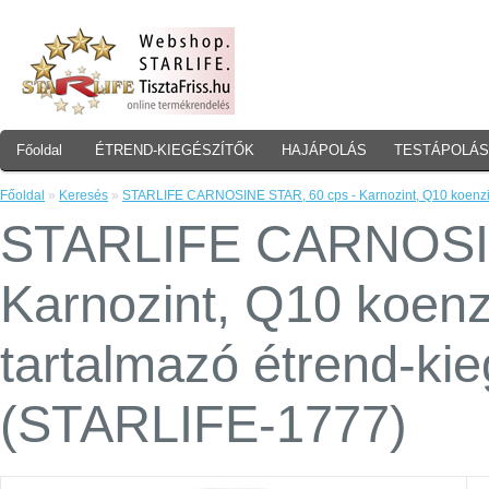
Főoldal
ÉTREND-KIEGÉSZÍTŐK
HAJÁPOLÁS
TESTÁPOLÁS
Főoldal
»
Keresés
»
STARLIFE CARNOSINE STAR, 60 cps - Karnozint, Q10 koenzime
STARLIFE CARNOSIN
Karnozint, Q10 koenz
tartalmazó étrend-ki
(STARLIFE-1777)