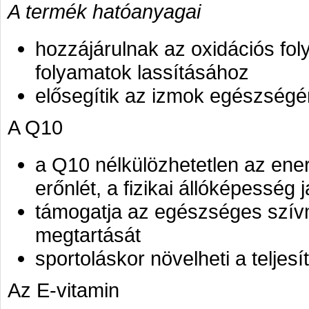
A termék hatóanyagai
hozzájárulnak az oxidációs fo
folyamatok lassításához
elősegítik az izmok egészségé
A Q10
a Q10 nélkülözhetetlen az ener
erőnlét, a fizikai állóképesség j
támogatja az egészséges szí
megtartását
sportoláskor növelheti a teljes
Az E-vitamin