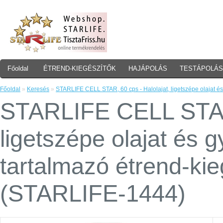
Főoldal
ÉTREND-KIEGÉSZÍTŐK
HAJÁPOLÁS
TESTÁPOLÁS
Főoldal
»
Keresés
»
STARLIFE CELL STAR, 60 cps - Halolajat, ligetszépe olajat 
STARLIFE CELL STAR,
ligetszépe olajat és
tartalmazó étrend-ki
(STARLIFE-1444)