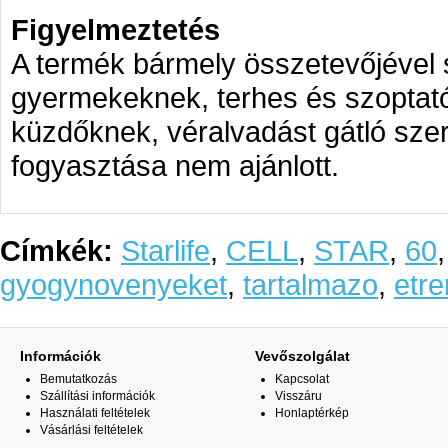
Figyelmeztetés
A termék bármely összetevőjével
gyermekeknek, terhes és szoptat
küzdőknek, véralvadást gátló sze
fogyasztása nem ajánlott.
Címkék:
Starlife
,
CELL
,
STAR
,
60
gyogynovenyeket
,
tartalmazo
,
etr
Információk
Vevőszolgálat
Bemutatkozás
Kapcsolat
Szállítási információk
Visszáru
Használati feltételek
Honlaptérkép
Vásárlási feltételek