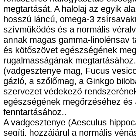
megtartását. A halolaj az egyik ala
hosszú láncú, omega-3 zsírsavak
szívműködés és a normális véralva
annak magas gamma-linolénsav tar
és kötőszövet egészségének megőr
rugalmasságának megtartásához.
(vadgesztenye mag, Fucus vesico
gázló, a szőlőmag, a Ginkgo bilob
szervezet védekező rendszeréne
egészségének megőrzéséhez és a
fenntartásához..
A vadgesztenye (Aesculus hippo
segíti, hozzájárul a normális véná