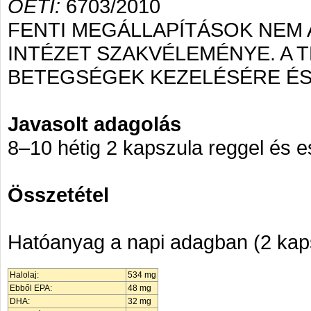
OÉTI:
6703/2010
FENTI MEGÁLLAPÍTÁSOK NEM
INTÉZET SZAKVÉLEMÉNYE. A
BETEGSÉGEK KEZELÉSÉRE
Javasolt adagolás
8–10 hétig 2 kapszula reggel és e
Összetétel
Hatóanyag a napi adagban (2 kap
Halolaj:
534 mg
Ebből EPA:
48 mg
DHA:
32 mg