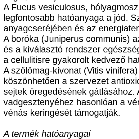
A Fucus vesiculosus, hólyagmoszat
legfontosabb hatóanyaga a jód. S
anyagcseréjében és az energiate
A boróka (Juniperus communis) az
és a kiválasztó rendszer egészs
a cellulitisre gyakorolt kedvező hat
A szőlőmag-kivonat (Vitis vinifera)
köszönhetően a szervezet antioxid
sejtek öregedésének gátlásához. 
vadgesztenyéhez hasonlóan a vén
vénás keringését támogatják.
A termék hatóanyagai