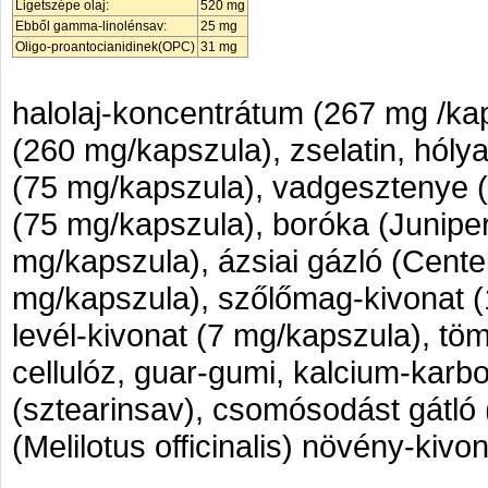
Ligetszépe olaj:
520 mg
Ebből gamma-linolénsav:
25 mg
Oligo-proantocianidinek(OPC)
31 mg
halolaj-koncentrátum (267 mg /kap
(260 mg/kapszula), zselatin, hól
(75 mg/kapszula), vadgesztenye 
(75 mg/kapszula), boróka (Junip
mg/kapszula), ázsiai gázló (Centel
mg/kapszula), szőlőmag-kivonat (
levél-kivonat (7 mg/kapszula), tö
cellulóz, guar-gumi, kalcium-karbo
(sztearinsav), csomósodást gátló 
(Melilotus officinalis) növény-kivon