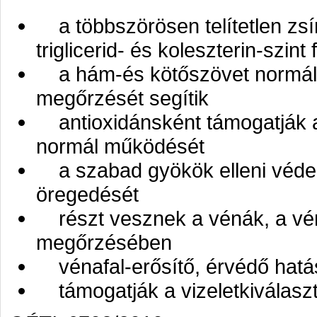
a többszörösen telítetlen zsí
triglicerid- és koleszterin-szin
a hám-és kötőszövet normál 
megőrzését segítik
antioxidánsként támogatják 
normál működését
a szabad gyökök elleni védele
öregedését
részt vesznek a vénák, a vé
megőrzésében
vénafal-erősítő, érvédő hat
támogatják a vizeletkiválasz