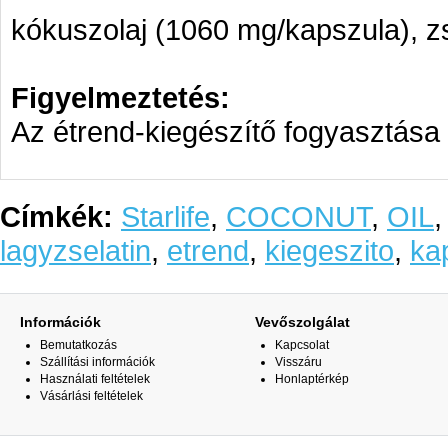
kókuszolaj (1060 mg/kapszula), zse
Figyelmeztetés:
Az étrend-kiegészítő fogyasztása 
Címkék:
Starlife
,
COCONUT
,
OIL
lagyzselatin
,
etrend
,
kiegeszito
,
ka
Információk
Vevőszolgálat
Bemutatkozás
Kapcsolat
Szállítási információk
Visszáru
Használati feltételek
Honlaptérkép
Vásárlási feltételek