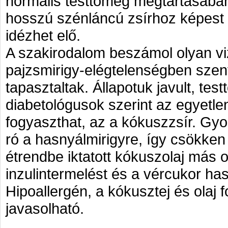
normális testtömeg megtartásába
hosszú szénláncú zsírhoz képest 
idézhet elő.
A szakirodalom beszámol olyan viz
pajzsmirigy-elégtelenségben szen
tapasztaltak. Állapotuk javult, tes
diabetológusok szerint az egyetlen
fogyaszthat, az a kókuszzsír. Gyo
ró a hasnyálmirigyre, így csökken
étrendbe iktatott kókuszolaj más 
inzulintermelést és a vércukor ha
Hipoallergén, a kókusztej és olaj f
javasolható.