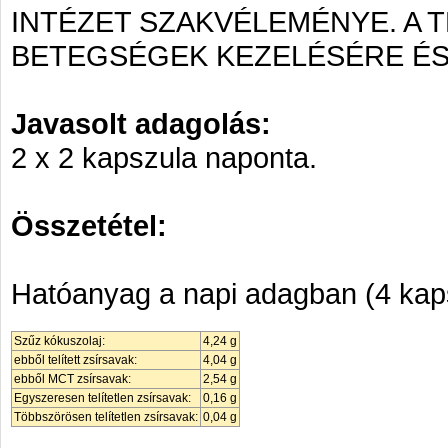
INTÉZET SZAKVÉLEMÉNYE. A
BETEGSÉGEK KEZELÉSÉRE ÉS
Javasolt adagolás:
2 x 2 kapszula naponta.
Összetétel:
Hatóanyag a napi adagban (4 kap
Szűz kókuszolaj:
4,24 g
ebből telített zsírsavak:
4,04 g
ebből MCT zsírsavak:
2,54 g
Egyszeresen telítetlen zsírsavak:
0,16 g
Többszörösen telítetlen zsírsavak:
0,04 g