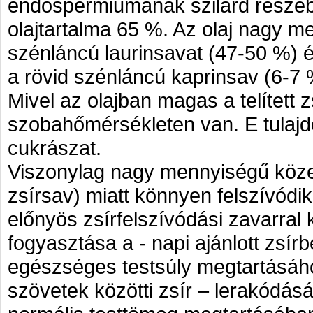
endospermiumának szilárd részébő
olajtartalma 65 %. Az olaj nagy 
szénláncú laurinsavat (47-50 %) é
a rövid szénláncú kaprinsav (6-7 %
Mivel az olajban magas a telített 
szobahőmérsékleten van. E tulajdo
cukrászat.
Viszonylag nagy mennyiségű köze
zsírsav) miatt könnyen felszívódik
előnyös zsírfelszívódási zavarra
fogyasztása a - napi ajánlott zsírb
egészséges testsúly megtartásáho
szövetek közötti zsír – lerakódá