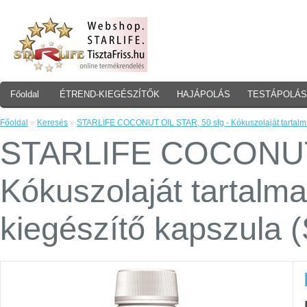
Főoldal
ÉTREND-KIEGÉSZÍTŐK
HAJÁPOLÁS
TESTÁPOLÁS
Főoldal
»
Keresés
»
STARLIFE COCONUT OIL STAR, 50 sfg - Kókuszolaját tartalma
STARLIFE COCONUT 
Kókuszolaját tartalma
kiegészítő kapszula