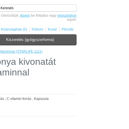
Üdvözöljük,
lépjen
be fiókjába vagy
regisztráljon
egyet.
Kívánságlista (0)
Fiókom
Kosár
Pénztár
Kiszerelés (gyógyszerforma)
vitaminnal (STARLIFE-1111)
ya kivonatát
aminnal
rás
,
C-vitamin forrás
,
Kapszula