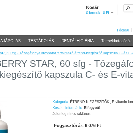
Kosár
0 termék - 0 Ft
Főoldal
HAJÁPOLÁS
TESTÁPOLÁS
DENTÁLHIGIÉNIA
Termékkategóriák
0 sfg - Tőzegáfonya kivonatát tartalmazó étrend-kiegészítő kapszula C- és E-
RY STAR, 60 sfg - Tőzegáfon
kiegészítő kapszula C- és E-vit
Kategória:
ÉTREND-KIEGÉSZÍTŐK
,
E-vitamin for
Készlet információ:
Elfogyott!
Jelenleg nincs raktáron.
Fogyasztói ár: 6 076 Ft