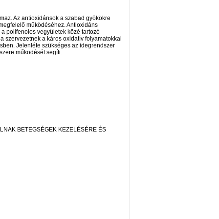
almaz. Az antioxidánsok a szabad gyökökre
r megfelelő működéséhez. Antioxidáns
 a polifenolos vegyületek közé tartozó
a szervezetnek a káros oxidatív folyamatokkal
ésben. Jelenléte szükséges az idegrendszer
szere működését segíti.
ÁLNAK BETEGSÉGEK KEZELÉSÉRE ÉS