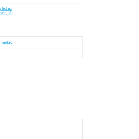
 listára
sonlítás
ermékről!