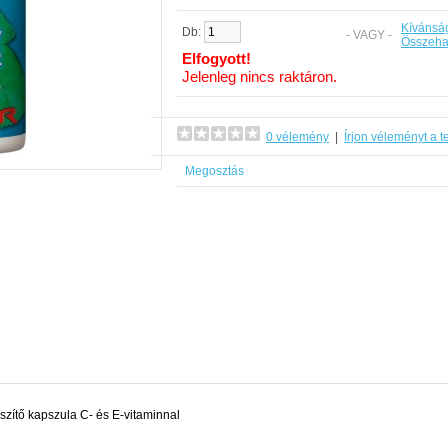
Kívánság
Db:
- VAGY -
Összeha
Elfogyott!
Jelenleg nincs raktáron.
0 vélemény
|
Írjon véleményt a t
Megosztás
szítő kapszula C- és E-vitaminnal