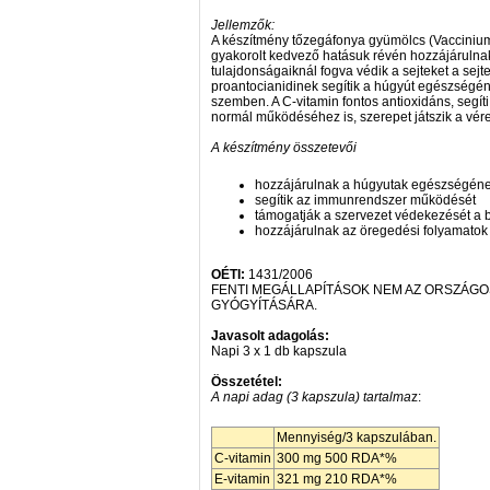
Jellemzők:
A készítmény tőzegáfonya gyümölcs (Vaccinium 
gyakorolt kedvező hatásuk révén hozzájárulna
tulajdonságaiknál fogva védik a sejteket a sejt
proantocianidinek segítik a húgyút egészségén
szemben. A C-vitamin fontos antioxidáns, seg
normál működéséhez is, szerepet játszik a vér
A készítmény összetevői
hozzájárulnak a húgyutak egészségéne
segítik az immunrendszer működését
támogatják a szervezet védekezését a 
hozzájárulnak az öregedési folyamatok
OÉTI:
1431/2006
FENTI MEGÁLLAPÍTÁSOK NEM AZ ORSZÁG
GYÓGYÍTÁSÁRA.
Javasolt adagolás:
Napi 3 x 1 db kapszula
Összetétel:
A napi adag (3 kapszula) tartalma
z:
Mennyiség/3 kapszulában.
C-vitamin
300 mg 500 RDA*%
E-vitamin
321 mg 210 RDA*%