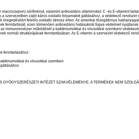
macrocarpon) sűrítményt, valamint antioxidáns vitaminokat: C- és E-vitamint tart
k a szervezetben zajló káros oxidatív folyamatok gátlásához, a védekező rendsze
ek öregedéséért felelős oxidatív stressz ellen. Az amerikai tőzegáfonya hatóanyagai
ek fenntartását, ezen túlmenően antioxidáns hatásuknál fogva védelmet nyújtanak 
íti az immunrendszer működését a baktériumokkal és vírusokkal szembeni védekez
erek normál struktúrájának fenntartásában. Az E-vitamin a szervezet védekező rend
k fenntartásához
baktériumokkal és vírusokkal szemben
 gátlásához
OS GYÓGYSZERÉSZETI INTÉZET SZAKVÉLEMÉNYE. A TERMÉKEK NEM SZOLG