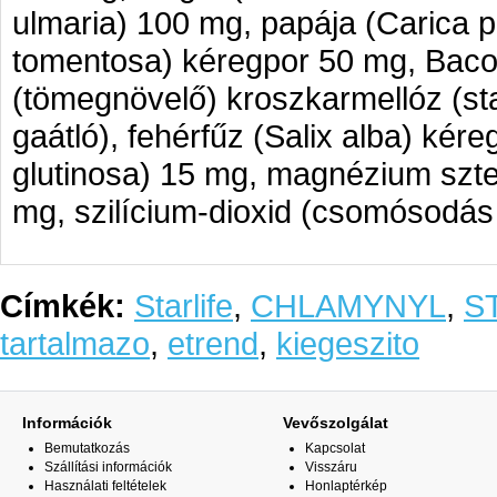
ulmaria) 100 mg, papája (Carica
tomentosa) kéregpor 50 mg, Bacop
(tömegnövelő) kroszkarmellóz (sta
gaátló), fehérfűz (Salix alba) ké
glutinosa) 15 mg, magnézium szte
mg, szilícium-dioxid (csomósodás
Címkék:
Starlife
,
CHLAMYNYL
,
S
tartalmazo
,
etrend
,
kiegeszito
Információk
Vevőszolgálat
Bemutatkozás
Kapcsolat
Szállítási információk
Visszáru
Használati feltételek
Honlaptérkép