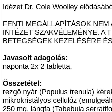
Idézet Dr. Cole Woolley elődásábó
FENTI MEGÁLLAPÍTÁSOK NEM
INTÉZET SZAKVÉLEMÉNYE. A
BETEGSÉGEK KEZELÉSÉRE ÉS
Javasolt adagolás:
naponta 2x 2 tabletta.
Összetétel:
rezgő nyár (Populus trenula) kére
mikrokristályos cellulóz (emulgeáló
250 mg, lángfa (Tabebuia serratifo