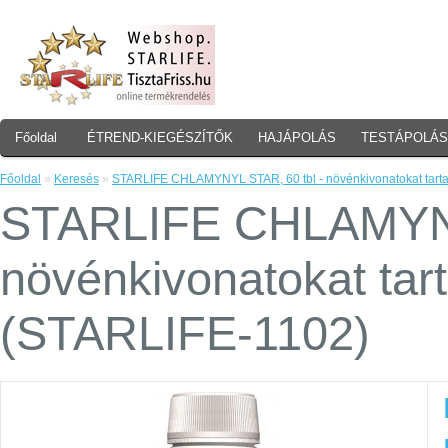
Főoldal
ÉTREND-KIEGÉSZÍTŐK
HAJÁPOLÁS
TESTÁPOLÁS
Főoldal
»
Keresés
»
STARLIFE CHLAMYNYL STAR, 60 tbl - növénkivonatokat tarta
STARLIFE CHLAMYNY
növénkivonatokat tar
(STARLIFE-1102)