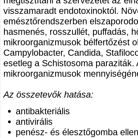
megtisztítani a szervezetet az elh
visszamaradt endotoxinoktól. Növé
emésztőrendszerben elszaporodot
hasmenés, rosszullét, puffadás,
mikroorganizmusok bélfertőzést o
Campylobacter, Candida, Stafiloc
esetleg a Schistosoma paraziták. 
mikroorganizmusok mennyiségéne
Az összetevők hatása:
antibakteriális
antivirális
penész- és élesztőgomba elle